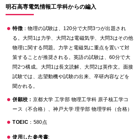
明石
高専
電気
情報工学
科からの編入
特徴
：物理の試験は、120分で大問3つが出題され
る。大問1は力学、大問2は電磁気学、大問3はその他
物理に関する問題。力学と電磁気に重点を置いて対
策することが推奨される。英語の試験は、60分で大
問2つ構成。大問1は長文読解、大問2は英作文。面接
試験では、志望動機や試験の出来、卒研内容などを
聞かれる。
併願校：
京都大学 工学部 物理工学科 原子核工学コ
ース（不合格）、神戸大学 理学部 物理学科（合格）
TOEIC
：580点
使用した参考書
: