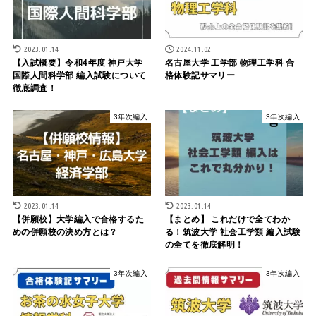
2023.01.14
2024.11.02
【入試概要】令和4年度 神戸大学
名古屋大学 工学部 物理工学科 合
国際人間科学部 編入試験について
格体験記サマリー
徹底調査！
3年次編入
3年次編入
2023.01.14
2023.01.14
【併願校】大学編入で合格するた
【まとめ】 これだけで全てわか
めの併願校の決め方とは？
る！筑波大学 社会工学類 編入試験
の全てを徹底解明！
3年次編入
3年次編入