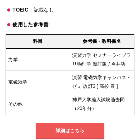
TOEIC
：記載なし
使用した参考書
:
科目
参考書・教科書名
演習力学 セミナーライブラ
力学
リ物理学 新訂版 / 今井功
演習 電磁気学キャンパス・
電磁気学
ゼミ 改訂3 [ 高杉 豊 ]
神戸大学編入試験過去問
その他
（20年分）
詳細はこちら