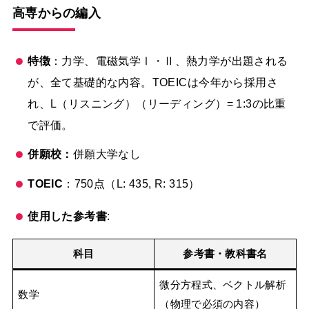
高専からの編入
特徴
：力学、電磁気学Ⅰ・Ⅱ、熱力学が出題される
が、全て基礎的な内容。TOEICは今年から採用さ
れ、L（リスニング）（リーディング）= 1:3の比重
で評価。
併願校：
併願大学なし
TOEIC
：750点（L: 435, R: 315）
使用した参考書
:
科目
参考書・教科書名
微分方程式、ベクトル解析
数学
（物理で必須の内容）