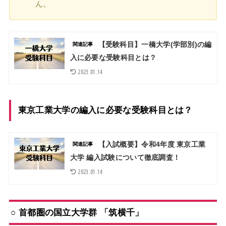
ん。
【受験科目】一橋大学(学部別)の編
関連記事
入に必要な受験科目とは？
2023.01.14
東京工業大学の編入に必要な受験科目とは？
【入試概要】令和4年度 東京工業
関連記事
大学 編入試験について徹底調査！
2023.01.14
○ 首都圏の国立大学群 「筑横千」