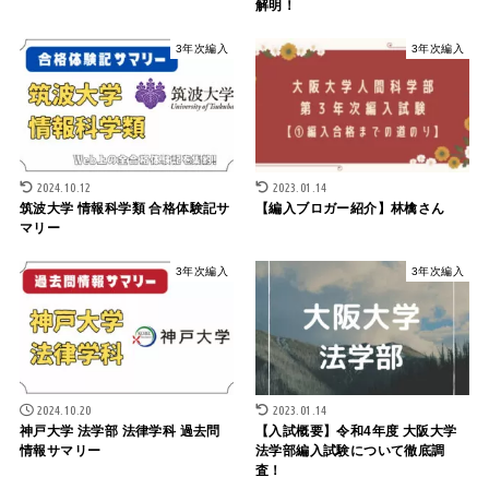
解明！
3年次編入
3年次編入
2024.10.12
2023.01.14
筑波大学 情報科学類 合格体験記サ
【編入ブロガー紹介】林檎さん
マリー
3年次編入
3年次編入
2024.10.20
2023.01.14
神戸大学 法学部 法律学科 過去問
【入試概要】令和4年度 大阪大学
情報サマリー
法学部編入試験について徹底調
査！