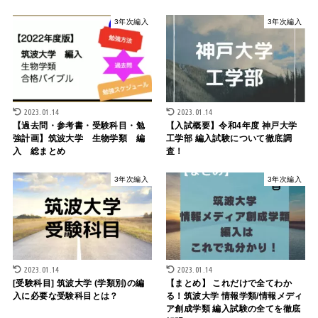
3年次編入
3年次編入
2023.01.14
2023.01.14
【過去問・参考書・受験科目・勉
【入試概要】令和4年度 神戸大学
強計画】筑波大学 生物学類 編
工学部 編入試験について徹底調
入 総まとめ
査！
3年次編入
3年次編入
2023.01.14
2023.01.14
[受験科目] 筑波大学 (学類別)の編
【まとめ】 これだけで全てわか
入に必要な受験科目とは？
る！筑波大学 情報学類/情報メディ
ア創成学類 編入試験の全てを徹底