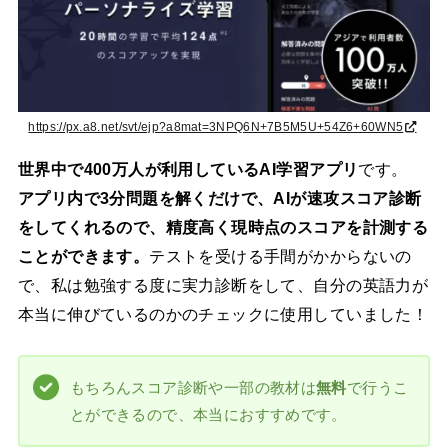
https://px.a8.net/svt/ejp?a8mat=3NPQ6N+7B5M5U+54Z6+60WN5
世界中で400万人が利用しているAI学習アプリ
です。
アプリ内で3分問題を解くだけで、AIが速攻スコア診断
をしてくれるので、精度高く現時点のスコアを計測する
ことができます。
テストを受ける手間がかからないの
で、私は勉強する度に実力診断をして、自分の英語力が
本当に伸びているのかのチェックに使用していました！
もちろんスコア診断や一部の教材は
無料
で行うこ
とができるので、本当におすすめです。