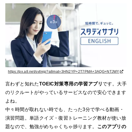
https://px.a8.net/svt/ejp?a8mat=3HN2YP+2T7PMA+3AQG+NTJWY
言わずと知れた
TOEIC対策専用の学習アプリ
です。大手
のリクルートがやっているサービスなので安心できます
よね。
中々時間が取れない時でも、たった3分で学べる動画・
演習問題。単語クイズ・復習トレーニング教材が使い放
題なので、勉強がめちゃくちゃ捗ります。
このアプリの