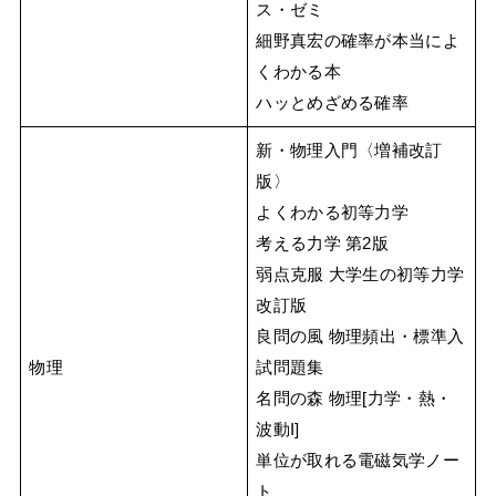
ス・ゼミ
細野真宏の確率が本当によ
くわかる本
ハッとめざめる確率
新・物理入門〈増補改訂
版〉
よくわかる初等力学
考える力学 第2版
弱点克服 大学生の初等力学
改訂版
良問の風 物理頻出・標準入
物理
試問題集
名問の森 物理[力学・熱・
波動I]
単位が取れる電磁気学ノー
ト