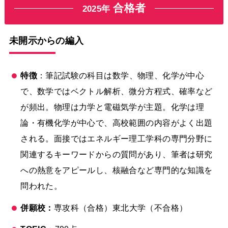
合格者
2025年
未開示からの編入
特徴
：筆記試験の科目は数学、物理、化学が中心
で、数学ではベクトル解析、微分方程式、確率など
が頻出。物理は力学と電磁気学が主題。化学は理
論・有機化学が中心で、高校範囲の内容がよく出題
される。面接ではエネルギー理工学科の専門分野に
関連するキーワードからの質問があり、筆者は研究
への熱意をアピールし、核融合など専門的な知識を
問われた。
併願校：
専攻科（合格）東北大学（不合格）