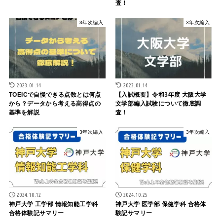
査！
3年次編入
3年次編入
2023.01.14
2023.01.14
TOEICで自慢できる点数とは何点
【入試概要】令和3年度 大阪大学
から？データから考える高得点の
文学部編入試験について徹底調
基準を解説
査！
3年次編入
3年次編入
2024.10.12
2024.10.25
神戸大学 工学部 情報知能工学科
神戸大学 医学部 保健学科 合格体
合格体験記サマリー
験記サマリー