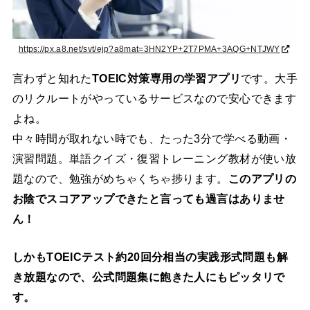
https://px.a8.net/svt/ejp?a8mat=3HN2YP+2T7PMA+3AQG+NTJWY
言わずと知れた
TOEIC対策専用の学習アプリ
です。大手
のリクルートがやっているサービスなので安心できます
よね。
中々時間が取れない時でも、たった3分で学べる動画・
演習問題。単語クイズ・復習トレーニング教材が使い放
題なので、勉強がめちゃくちゃ捗ります。
このアプリの
お陰でスコアアップできたと言っても過言はありませ
ん！
しかもTOEICテスト約20回分相当の実践形式問題も解
き放題なので、公式問題集に飽きた人にもピッタリで
す。