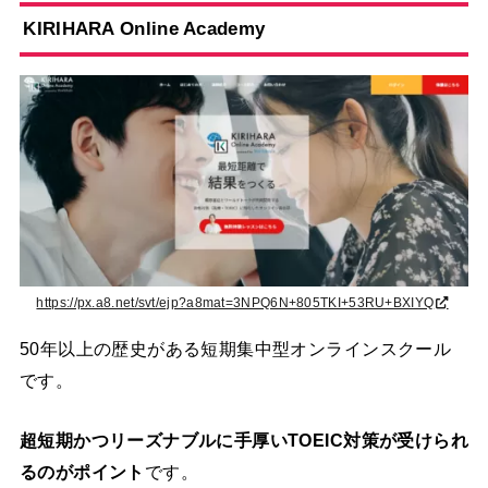
KIRIHARA Online Academy
https://px.a8.net/svt/ejp?a8mat=3NPQ6N+805TKI+53RU+BXIYQ
50年以上の歴史がある短期集中型オンラインスクール
です。
超短期かつリーズナブルに手厚いTOEIC対策が受けられ
るのがポイント
です。