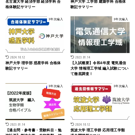
名古屋大学 経済学部 経済学科 合
神戸大学 工学部 建築学科 合格体
格体験記サマリー
験記サマリー
3年次編入
3年次編入
2024.10.12
2023.01.14
神戸大学 理学部 惑星学科 合格体
【入試概要】令和4年度 電気通信
験記サマリー
大学 情報理工学域 編入試験につい
て徹底調査！
3年次編入
3年次編入
2023.01.14
2024.10.12
【過去問・参考書・受験科目・勉
筑波大学 理工学群 応用理工学類