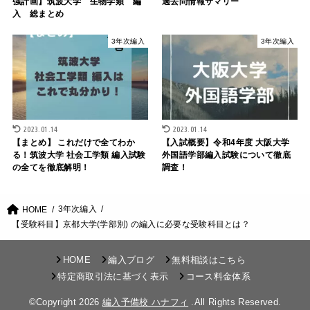
強計画】筑波大学 生物学類 編
過去問情報サマリー
入 総まとめ
3年次編入
3年次編入
2023.01.14
2023.01.14
【まとめ】 これだけで全てわか
【入試概要】令和4年度 大阪大学
る！筑波大学 社会工学類 編入試験
外国語学部編入試験について徹底
の全てを徹底解明！
調査！
3年次編入
HOME
【受験科目】京都大学(学部別) の編入に必要な受験科目とは？
HOME
編入ブログ
無料相談はこちら
特定商取引法に基づく表示
コース料金体系
©Copyright 2026
編入予備校 ハナフィ
.All Rights Reserved.