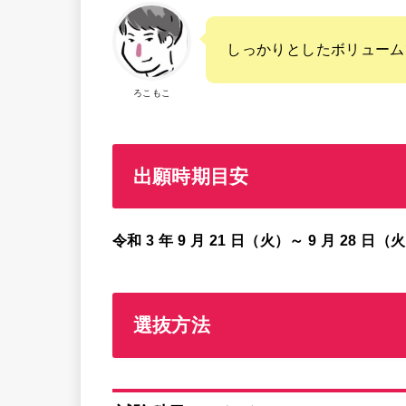
しっかりとしたボリューム
ろこもこ
出願時期目安
令和 3 年 9 月 21 日（火）～ 9 月 28 日（
選抜方法