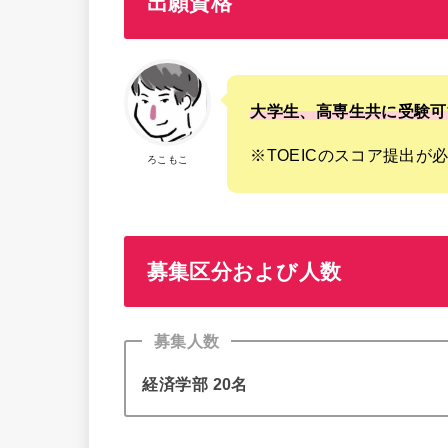
出願資格
大学生、高専生共に受験可
※TOEICのスコア提出が
ろこもこ
募集区分および人数
募集人数
経済学部 20名