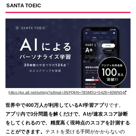
S
ANTA TOEIC
https://px.a8.net/svt/ejp?a8mat=3NPQ6N+7B5M5U+54Z6+60WN5
世界中で400万人が利用しているAI学習アプリ
です。
アプリ内で3分問題を解くだけで、AIが速攻スコア診断
をしてくれるので、精度高く現時点のスコアを計測する
ことができます。
テストを受ける手間がかからないの