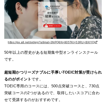
https://px.a8.net/svt/ejp?a8mat=3NPQ6N+805TKI+53RU+BXIYQ
50年以上の歴史がある短期集中型オンラインスクール
です。
超短期かつリーズナブルに手厚いTOEIC対策が受けられ
るのがポイント
です。
TOEIC専用のコースには、500点突破コースと、730点
突破コースの2つがあるので、取得したいスコアに合わ
せて受講するのがおすすめです。