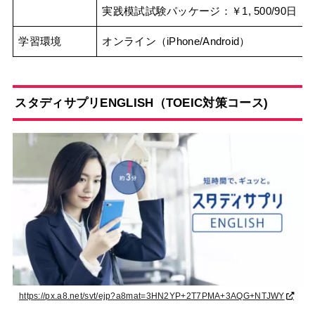
実践模試試験パッケージ：￥1, 500/90日
学習環境
オンライン（iPhone/Android）
スタディサプリENGLISH（TOEIC対策コース)
https://px.a8.net/svt/ejp?a8mat=3HN2YP+2T7PMA+3AQG+NTJWY