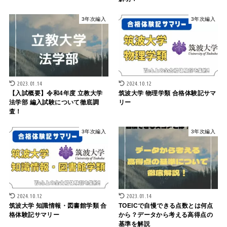
3年次編入
3年次編入
2023.01.14
2024.10.12
【入試概要】令和4年度 立教大学
筑波大学 物理学類 合格体験記サマ
法学部 編入試験について徹底調
リー
査！
3年次編入
3年次編入
2024.10.12
2023.01.14
筑波大学 知識情報・図書館学類 合
TOEICで自慢できる点数とは何点
格体験記サマリー
から？データから考える高得点の
基準を解説