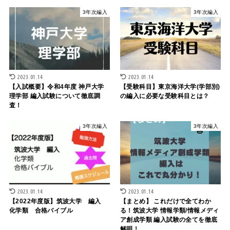
3年次編入
3年次編入
2023.01.14
2023.01.14
【入試概要】令和4年度 神戸大学
【受験科目】東京海洋大学(学部別)
理学部 編入試験について徹底調
の編入に必要な受験科目とは？
査！
3年次編入
3年次編入
2023.01.14
2023.01.14
【2022年度版】筑波大学 編入
【まとめ】 これだけで全てわか
化学類 合格バイブル
る！筑波大学 情報学類/情報メディ
ア創成学類 編入試験の全てを徹底
解明！