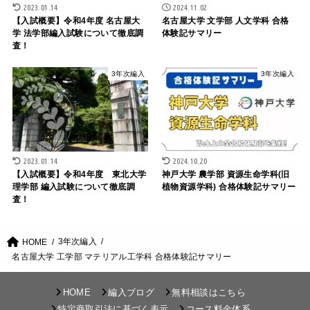
2023.01.14
2024.11.02
【入試概要】令和4年度 名古屋大
名古屋大学 文学部 人文学科 合格
学 法学部編入試験について徹底調
体験記サマリー
査！
3年次編入
3年次編入
2023.01.14
2024.10.20
【入試概要】令和4年度 東北大学
神戸大学 農学部 資源生命学科(旧
理学部 編入試験について徹底調
植物資源学科) 合格体験記サマリー
査！
3年次編入
HOME
名古屋大学 工学部 マテリアル工学科 合格体験記サマリー
HOME
編入ブログ
無料相談はこちら
特定商取引法に基づく表示
コース料金体系