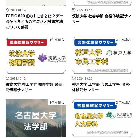
2023.01.14
2024.10.12
TOEIC 800点のすごさとは？デー
筑波大学 社会学類 合格体験記サマ
タから考えるのすごさと対策方法
リー
について解説！
3年次編入
3年次編入
2024.10.12
2024.10.20
筑波大学 理工学群 物理学類 過去
神戸大学 工学部 市民工学科 合格
問情報サマリー
体験記サマリー
3年次編入
3年次編入