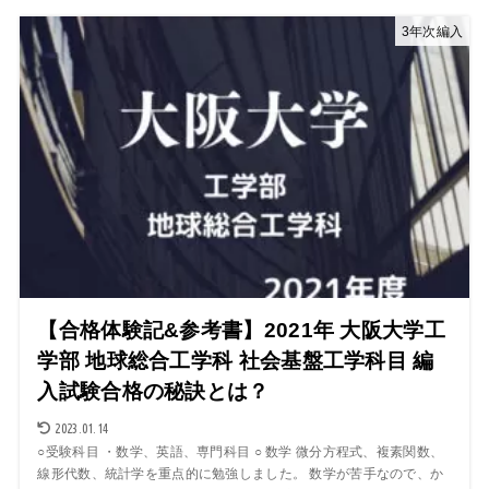
3年次編入
【合格体験記&参考書】2021年 大阪大学工
学部 地球総合工学科 社会基盤工学科目 編
入試験合格の秘訣とは？
2023.01.14
○受験科目 ・数学、英語、専門科目 ○ 数学 微分方程式、複素関数、
線形代数、統計学を重点的に勉強しました。 数学が苦手なので、か