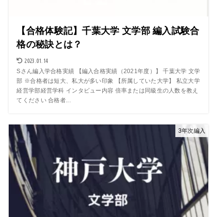
【合格体験記】千葉大学 文学部 編入試験合
格の秘訣とは？
2023.01.14
Sさん編入学合格実績 【編入合格実績（2021年度）】 千葉大学 文学
部 ※合格者は短大、私大が多い印象 【所属していた大学】 私立大学
経営学部経営学科 インタビュー内容 倍率または同級生の人数を教え
てください 合格者...
3年次編入