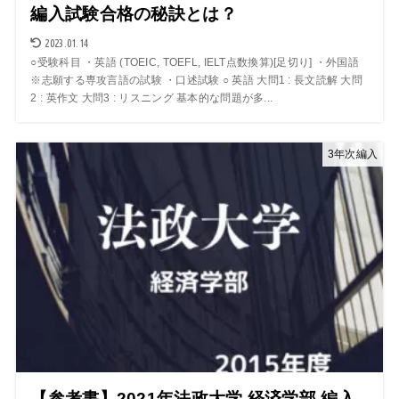
編入試験合格の秘訣とは？
2023.01.14
○受験科目 ・英語 (TOEIC, TOEFL, IELT点数換算)[足切り] ・外国語
※志願する専攻言語の試験 ・口述試験 ○ 英語 大問1 : 長文読解 大問
2 : 英作文 大問3 : リスニング 基本的な問題が多...
3年次編入
【参考書】2021年法政大学 経済学部 編入