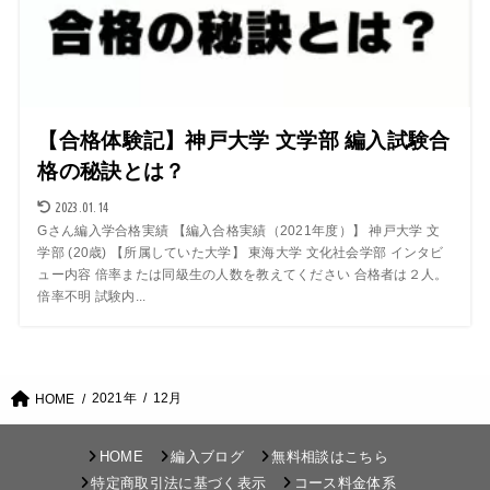
【合格体験記】神戸大学 文学部 編入試験合
格の秘訣とは？
2023.01.14
Gさん編入学合格実績 【編入合格実績（2021年度）】 神戸大学 文
学部 (20歳) 【所属していた大学】 東海大学 文化社会学部 インタビ
ュー内容 倍率または同級生の人数を教えてください 合格者は２人。
倍率不明 試験内...
2021年
12月
HOME
HOME
編入ブログ
無料相談はこちら
特定商取引法に基づく表示
コース料金体系