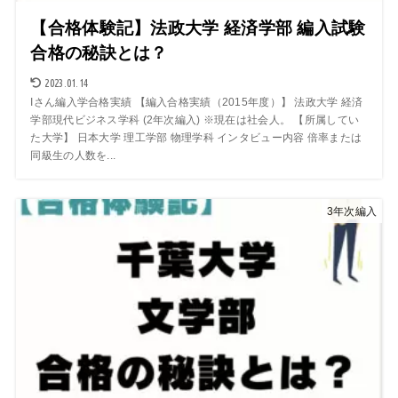
【合格体験記】法政大学 経済学部 編入試験
合格の秘訣とは？
2023.01.14
Iさん編入学合格実績 【編入合格実績（2015年度）】 法政大学 経済
学部現代ビジネス学科 (2年次編入) ※現在は社会人。 【所属してい
た大学】 日本大学 理工学部 物理学科 インタビュー内容 倍率または
同級生の人数を...
3年次編入