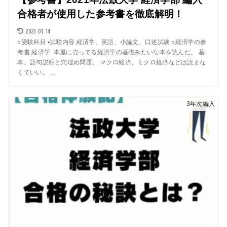
合格者が使用した参考書を徹底解明！
2023.01.14
○受験科目 ▪︎試験内容 経済学、英語、小論文、口述試験 ○経済学の参
考書 経済学 本屋に売ってる経済学の基礎みたいな本を読んだ。 基
本、語句説明と穴埋め問題。 マクロ経済、ミクロ経済などは読まな
くていい。 ...
3年次編入