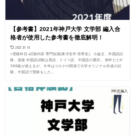
【参考書】2021年神戸大学 文学部 編入合
格者が使用した参考書を徹底解明！
2023.01.14
○受験科目 ▪︎試験内容 専門知識(東洋史学:世界史)、小論文、外国語試
験、面接 外国語試験は英語、ドイツ語、中国語の選択。 例年だとH
SK6級が使えるが、今年はコロナの関係で大学オリジナル作成の試
験。中国語で受験をした...
3年次編入