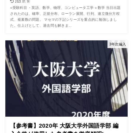
2023.01.14
○受験科目 ・英語、数学、物理、コンピュータ工学 ○ 数学 当日出題
されたのは、確率、正規分布、ローラン展開、行列、連立微分方程
式、複素数の問題。 マセマの下記シリーズを重点的に勉強しまし
た。仕上げとして、過去問も解きま...
3年次編入
【参考書】2020年 大阪大学外国語学部 編