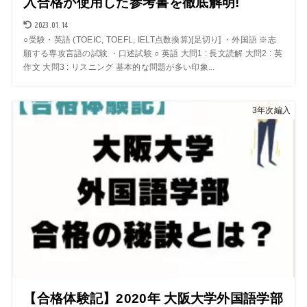
入合格が使用した参考書を徹底解明!
2023.01.14
○受験・英語 (TOEIC, TOEFL, IELT点数換算)[足切り] ・外国語 ※志
願する専攻言語の試験 ・口述試験 ○ 英語 大問1 : 長文読解 大問2 : 英
作文 大問3 : リスニング 基本的な問題が多い印象...
3年次編入
【合格体験記】2020年 大阪大学外国語学部