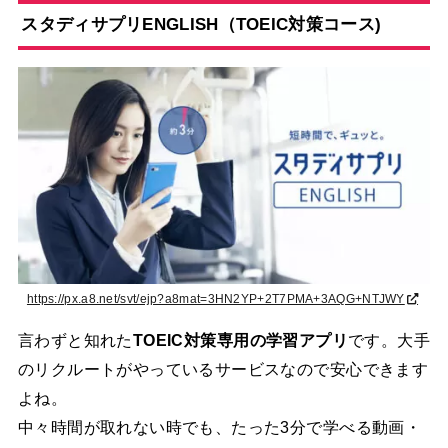
スタディサプリENGLISH（TOEIC対策コース)
https://px.a8.net/svt/ejp?a8mat=3HN2YP+2T7PMA+3AQG+NTJWY
言わずと知れた
TOEIC対策専用の学習アプリ
です。大手
のリクルートがやっているサービスなので安心できます
よね。
中々時間が取れない時でも、たった3分で学べる動画・