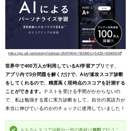
https://px.a8.net/svt/ejp?a8mat=3NPQ6N+7B5M5U+54Z6+60WN5
世界中で400万人が利用しているAI学習アプリ
です。
アプリ内で3分問題を解くだけで、AIが速攻スコア診断
をしてくれるので、精度高く現時点のスコアを計測する
ことができます。
テストを受ける手間がかからないの
で、私は勉強する度に実力診断をして、自分の英語力が
本当に伸びているのかのチェックに使用していました！
もちろんスコア診断や一部の教材は
無料
で行うこ