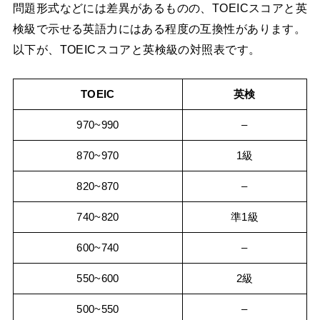
問題形式などには差異があるものの、TOEICスコアと英
検級で示せる英語力にはある程度の互換性があります。
以下が、TOEICスコアと英検級の対照表です。
TOEIC
英検
970~990
–
870~970
1級
820~870
–
740~820
準1級
600~740
–
550~600
2級
500~550
–