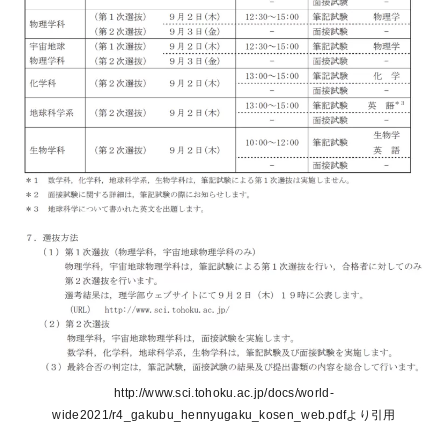
http://www.sci.tohoku.ac.jp/docs/world-
wide2021/r4_gakubu_hennyugaku_kosen_web.pdfより引用