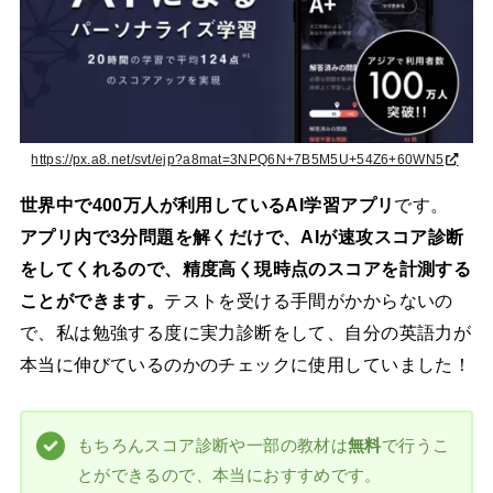
https://px.a8.net/svt/ejp?a8mat=3NPQ6N+7B5M5U+54Z6+60WN5
世界中で400万人が利用しているAI学習アプリ
です。
アプリ内で3分問題を解くだけで、AIが速攻スコア診断
をしてくれるので、精度高く現時点のスコアを計測する
ことができます。
テストを受ける手間がかからないの
で、私は勉強する度に実力診断をして、自分の英語力が
本当に伸びているのかのチェックに使用していました！
もちろんスコア診断や一部の教材は
無料
で行うこ
とができるので、本当におすすめです。