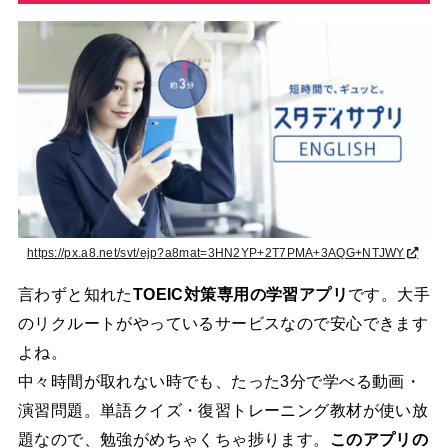
https://px.a8.net/svt/ejp?a8mat=3HN2YP+2T7PMA+3AQG+NTJWY
言わずと知れた
TOEIC対策専用の学習アプリ
です。大手
のリクルートがやっているサービスなので安心できます
よね。
中々時間が取れない時でも、たった3分で学べる動画・
演習問題。単語クイズ・復習トレーニング教材が使い放
題なので、勉強がめちゃくちゃ捗ります。
このアプリの