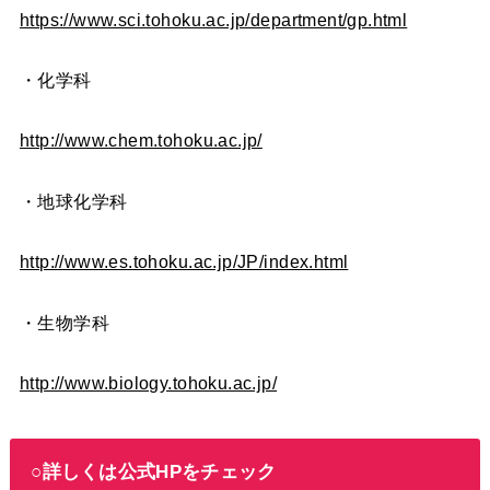
https://www.sci.tohoku.ac.jp/department/gp.html
・化学科
http://www.chem.tohoku.ac.jp/
・地球化学科
http://www.es.tohoku.ac.jp/JP/index.html
・生物学科
http://www.biology.tohoku.ac.jp/
○詳しくは公式HPをチェック