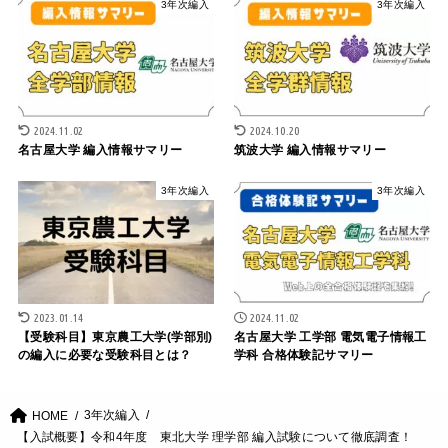
3年次編入
3年次編入
2024.11.02
2024.10.20
名古屋大学 編入情報サマリー
筑波大学 編入情報サマリー
3年次編入
3年次編入
2023.01.14
2024.11.02
【受験科目】東京農工大学(学部別)
名古屋大学 工学部 電気電子情報工
の編入に必要な受験科目とは？
学科 合格体験記サマリー
3年次編入
HOME
【入試概要】令和4年度 東北大学 理学部 編入試験について徹底調査！