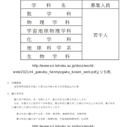
http://www.sci.tohoku.ac.jp/docs/world-
wide2021/r4_gakubu_hennyugaku_kosen_web.pdfより引用。
http://www.sci.tohoku.ac.jp/docs/world-