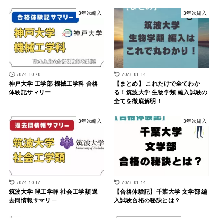
3年次編入
3年次編入
2024.10.20
2023.01.14
神戸大学 工学部 機械工学科 合格
【まとめ】 これだけで全てわか
体験記サマリー
る！筑波大学 生物学類 編入試験の
全てを徹底解明！
3年次編入
3年次編入
2024.10.12
2023.01.14
筑波大学 理工学群 社会工学類 過
【合格体験記】千葉大学 文学部 編
去問情報サマリー
入試験合格の秘訣とは？