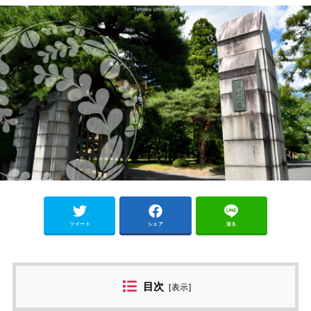
ツイート
シェア
送る
目次
[
表示
]